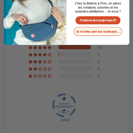
Chez la Bobine à Pois, on adore
les créations colorées et les
Nos clients en parlent
surprises pétillantes… et vous ?
J'adore les surprises 🎁
4.98 sur 5
Basé sur 41 avis
Je n'aime pas les cadeaux...
40
1
0
0
0
100.0