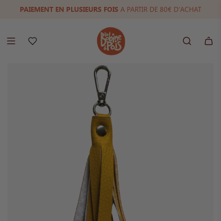
PAIEMENT EN PLUSIEURS FOIS
LIVRAISON OFFERTE A PARTIR DE 100€
FRANÇAISE & ETHIQUE
(9,9/10)
A PARTIR DE 80€ D'ACHAT