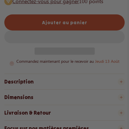
Connectez-vous pour gagner
100
points
Ajouter au panier
c
h
a
r
g
e
Commandez maintenant pour le recevoir au
Jeudi 13 Août
m
e
n
Description
t
.
Dimensions
.
.
Livraison & Retour
Focus sur nos matières premières