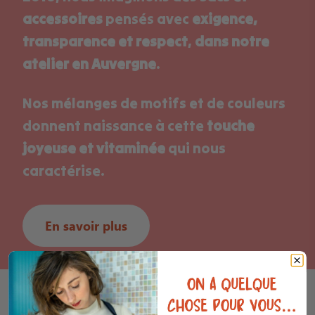
accessoires
pensés avec
exigence,
transparence et respect
,
dans notre
atelier en Auvergne
.
Nos mélanges de motifs et de couleurs
donnent naissance à cette
touche
joyeuse et vitaminée
qui nous
caractérise.
En savoir plus