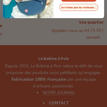
travail
Je n'aime pas les cadeaux...
Une question ?
Appelez-nous au 04.73.79.51.53 du lundi au
samedi
La Bobine à Pois
Depuis 2010, La Bobine à Pois relève le défi de vous
proposer des produits aussi pétillants qu'engagés.
Fabrication 100% Française
par une équipe
d'artisans passionnés.
NOTRE JOURNAL
CONTACT