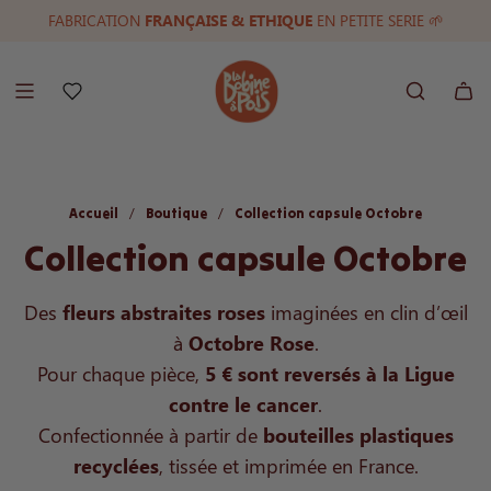
PAIEMENT EN PLUSIEURS FOIS
LIVRAISON OFFERTE A PARTIR DE 100€
FABRICATION
FRANÇAISE & ETHIQUE
(9,9/10)
EN PETITE SERIE 🌱
/
/
Accueil
Boutique
Collection capsule Octobre
Collection capsule Octobre
Des
fleurs abstraites roses
imaginées en clin d’œil
à
Octobre Rose
.
Pour chaque pièce,
5 € sont reversés à la Ligue
contre le cancer
.
Confectionnée à partir de
bouteilles plastiques
recyclées
, tissée et imprimée en France.