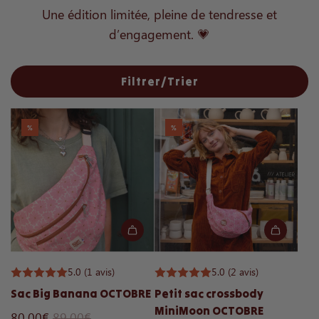
Une édition limitée, pleine de tendresse et
d’engagement. 💗
Filtrer/Trier
%
%
5.0
(1 avis)
5.0
(2 avis)
Sac Big Banana OCTOBRE
Petit sac crossbody
MiniMoon OCTOBRE
P
80,00€
89,00€